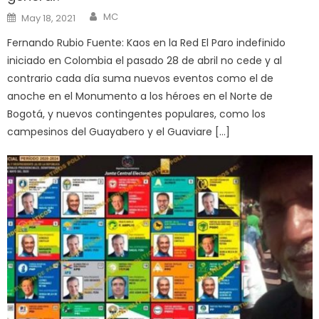
Author
Posted
MC
May 18, 2021
on
Fernando Rubio Fuente: Kaos en la Red El Paro indefinido
iniciado en Colombia el pasado 28 de abril no cede y al
contrario cada día suma nuevos eventos como el de
anoche en el Monumento a los héroes en el Norte de
Bogotá, y nuevos contingentes populares, como los
campesinos del Guayabero y el Guaviare […]