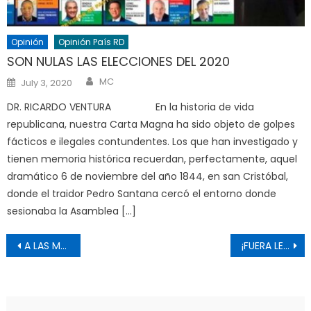
Opinión
Opinión País RD
SON NULAS LAS ELECCIONES DEL 2020
Author
Posted
MC
July 3, 2020
on
DR. RICARDO VENTURA En la historia de vida
republicana, nuestra Carta Magna ha sido objeto de golpes
fácticos e ilegales contundentes. Los que han investigado y
tienen memoria histórica recuerdan, perfectamente, aquel
dramático 6 de noviembre del año 1844, en san Cristóbal,
donde el traidor Pedro Santana cercó el entorno donde
sesionaba la Asamblea […]
Post
A LAS MADRES
¡FUERA LEOPOLDO LOPEZ DE NUESTRO PAÍS!
navigation