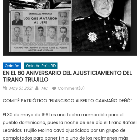
Opinión
Opinión País RD
EN EL 60 ANIVERSARIO DEL AJUSTICIAMIENTO DEL
TIRANO TRUJILLO
Posted
Author
May 31, 2021
MC
Comment(0)
on
COMITÉ PATRIÓTICO “FRANCISCO ALBERTO CAAMAÑO DEÑÓ”
El 30 de mayo de 1961 es una fecha memorable para el
pueblo dominicano, pues la noche de ese día el tirano Rafael
Leónidas Trujillo Molina cayó ajusticiado por un grupo de
complotados para poner fin a uno de los regímenes más