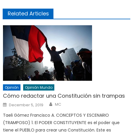
Related Articles
Opinión
Opinión Mundo
Cómo redactar una Constitución sin trampas
Author
Posted
MC
December 5, 2019
on
Taeli Gómez Francisco A. CONCEPTOS Y ESCENARIO
(TRAMPOSO) 1. El PODER CONSTITUYENTE es el poder que
tiene el PUEBLO para crear una Constitución. Este es