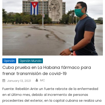
Opinión
Opinión Mundo
Cuba prueba en La Habana fármaco para
frenar transmisión de covid-19
Author
Posted
MC
January 13, 2021
on
Fuente: Rebelión Ante un fuerte rebrote de la enfermedad
en el último mes, debido al incremento de personas
procedentes del exterior, en la capital cubana se realiza una