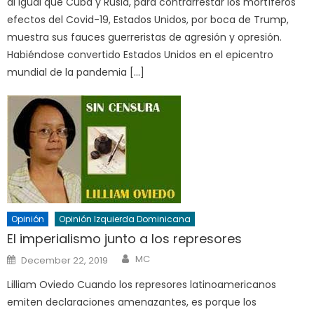
al igual que Cuba y Rusia, para contrarrestar los mortíferos
efectos del Covid-19, Estados Unidos, por boca de Trump,
muestra sus fauces guerreristas de agresión y opresión.
Habiéndose convertido Estados Unidos en el epicentro
mundial de la pandemia […]
Opinión
Opinión Izquierda Dominicana
El imperialismo junto a los represores
Author
Posted
MC
December 22, 2019
on
Lilliam Oviedo Cuando los represores latinoamericanos
emiten declaraciones amenazantes, es porque los