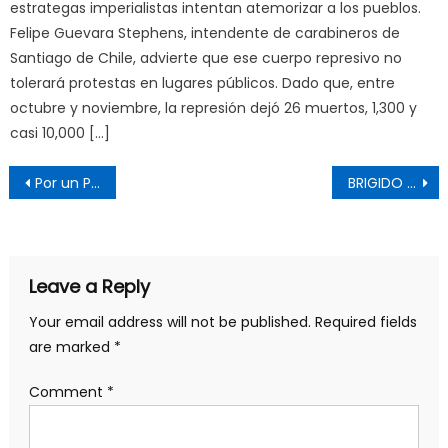
estrategas imperialistas intentan atemorizar a los pueblos.
Felipe Guevara Stephens, intendente de carabineros de
Santiago de Chile, advierte que ese cuerpo represivo no
tolerará protestas en lugares públicos. Dado que, entre
octubre y noviembre, la represión dejó 26 muertos, 1,300 y
casi 10,000 […]
Post
Por un Plan Caramec
BRIGIDO PEGUERO
navigation
Leave a Reply
Your email address will not be published.
Required fields
are marked
*
Comment
*