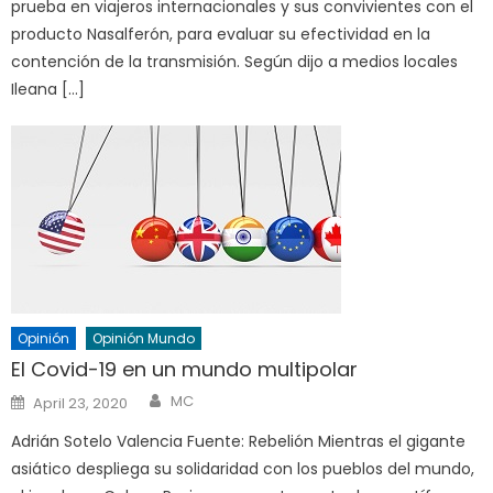
prueba en viajeros internacionales y sus convivientes con el
producto Nasalferón, para evaluar su efectividad en la
contención de la transmisión. Según dijo a medios locales
Ileana […]
Opinión
Opinión Mundo
El Covid-19 en un mundo multipolar
Author
Posted
MC
April 23, 2020
on
Adrián Sotelo Valencia Fuente: Rebelión Mientras el gigante
asiático despliega su solidaridad con los pueblos del mundo,