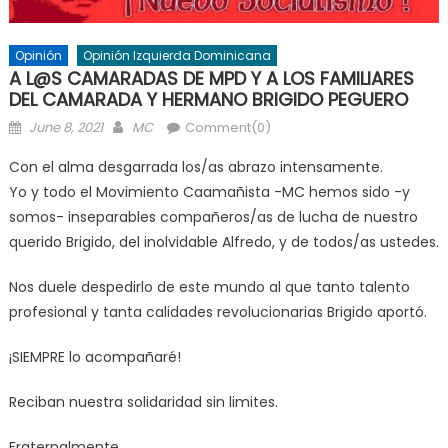
Opinión
Opinión Izquierda Dominicana
A L@S CAMARADAS DE MPD Y A LOS FAMILIARES
DEL CAMARADA Y HERMANO BRIGIDO PEGUERO
Posted
Author
June 8, 2021
MC
Comment(0)
on
Con el alma desgarrada los/as abrazo intensamente.
Yo y todo el Movimiento Caamañista -MC hemos sido -y
somos- inseparables compañeros/as de lucha de nuestro
querido Brigido, del inolvidable Alfredo, y de todos/as ustedes.
Nos duele despedirlo de este mundo al que tanto talento
profesional y tanta calidades revolucionarias Brigido aportó.
¡SIEMPRE lo acompañaré!
Reciban nuestra solidaridad sin limites.
Fraternalmente,