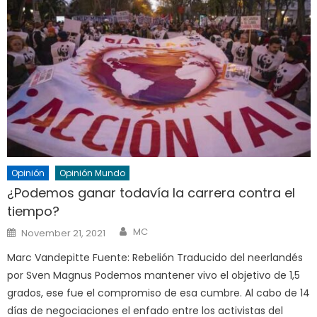
Opinión
Opinión Mundo
¿Podemos ganar todavía la carrera contra el
tiempo?
Author
Posted
MC
November 21, 2021
on
Marc Vandepitte Fuente: Rebelión Traducido del neerlandés
por Sven Magnus Podemos mantener vivo el objetivo de 1,5
grados, ese fue el compromiso de esa cumbre. Al cabo de 14
días de negociaciones el enfado entre los activistas del