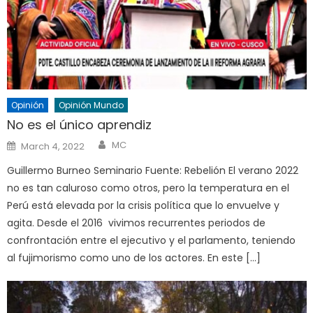
Opinión
Opinión Mundo
No es el único aprendiz
Author
Posted
MC
March 4, 2022
on
Guillermo Burneo Seminario Fuente: Rebelión El verano 2022
no es tan caluroso como otros, pero la temperatura en el
Perú está elevada por la crisis política que lo envuelve y
agita. Desde el 2016 vivimos recurrentes periodos de
confrontación entre el ejecutivo y el parlamento, teniendo
al fujimorismo como uno de los actores. En este […]