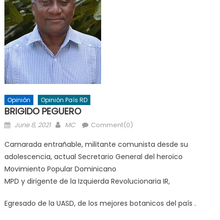
Opinión
Opinión País RD
BRIGIDO PEGUERO
Posted
Author
June 8, 2021
MC
Comment(0)
on
Camarada entrañable, militante comunista desde su
adolescencia, actual Secretario General del heroico
Movimiento Popular Dominicano
MPD y dirigente de la Izquierda Revolucionaria IR,
Egresado de la UASD, de los mejores botanicos del país .