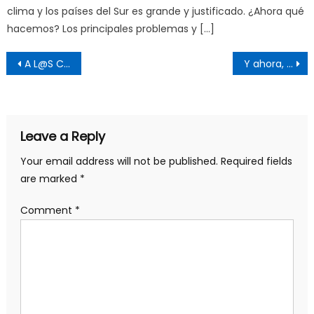
clima y los países del Sur es grande y justificado. ¿Ahora qué
hacemos? Los principales problemas y […]
Post
A L@S CAMARADAS DE MPD Y A LOS FAMILIARES DEL CAMARADA Y HERMANO BRIGIDO PEGUERO
Y ahora, ¿quién llamará a las plantas por su nombre?
navigation
Leave a Reply
Your email address will not be published.
Required fields
are marked
*
Comment
*