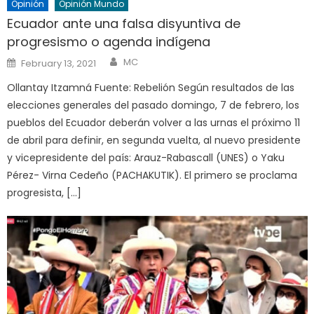
Opinión
Opinión Mundo
Ecuador ante una falsa disyuntiva de
progresismo o agenda indígena
Author
Posted
MC
February 13, 2021
on
Ollantay Itzamná Fuente: Rebelión Según resultados de las
elecciones generales del pasado domingo, 7 de febrero, los
pueblos del Ecuador deberán volver a las urnas el próximo 11
de abril para definir, en segunda vuelta, al nuevo presidente
y vicepresidente del país: Arauz-Rabascall (UNES) o Yaku
Pérez- Virna Cedeño (PACHAKUTIK). El primero se proclama
progresista, […]