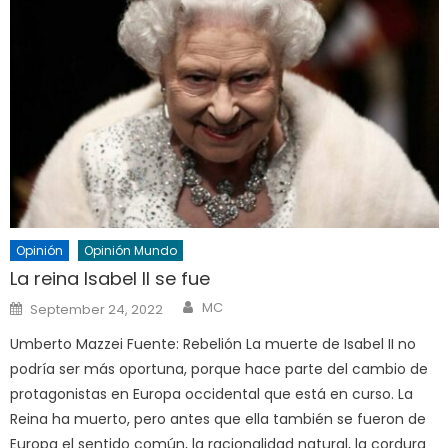
Opinión
Opinión Mundo
La reina Isabel II se fue
Author
Posted
MC
September 24, 2022
on
Umberto Mazzei Fuente: Rebelión La muerte de Isabel II no
podría ser más oportuna, porque hace parte del cambio de
protagonistas en Europa occidental que está en curso. La
Reina ha muerto, pero antes que ella también se fueron de
Europa el sentido común, la racionalidad natural, la cordura