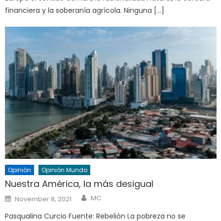
financiera y la soberanía agrícola. Ninguna […]
Opinión
Opinión Mundo
Nuestra América, la más desigual
Author
Posted
MC
November 8, 2021
on
Pasqualina Curcio Fuente: Rebelión La pobreza no se