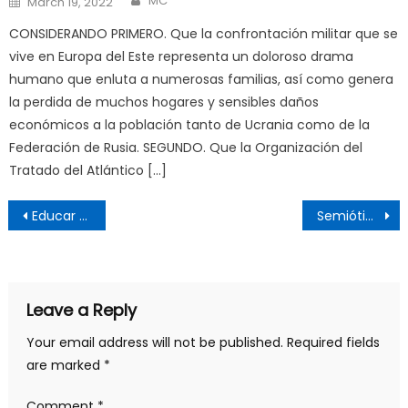
MC
March 19, 2022
on
CONSIDERANDO PRIMERO. Que la confrontación militar que se
vive en Europa del Este representa un doloroso drama
humano que enluta a numerosas familias, así como genera
la perdida de muchos hogares y sensibles daños
económicos a la población tanto de Ucrania como de la
Federación de Rusia. SEGUNDO. Que la Organización del
Tratado del Atlántico […]
Post
Educar al presidente, enseñar al campesino. Cuando los intelectuales se extravían
Semiótica de «las Mañaneras»
navigation
Leave a Reply
Your email address will not be published.
Required fields
are marked
*
Comment
*