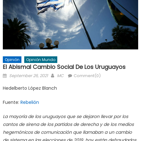
Opinión
Opinión Mundo
El Abismal Cambio Social De Los Uruguayos
Posted
Author
September 26, 2021
MC
Comment(0)
on
Hedelberto López Blanch
Fuente:
Rebelión
La mayoría de los uruguayos que se dejaron llevar por los
cantos de sirena de los partidos de derecha y de los medios
hegemónicos de comunicación que llamaban a un cambio
de sistema en las elecciones de 2019, hoy están defraudados