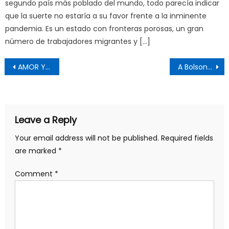
segundo país más poblado del mundo, todo parecía indicar
que la suerte no estaría a su favor frente a la inminente
pandemia. Es un estado con fronteras porosas, un gran
número de trabajadores migrantes y […]
Post
AMOR Y MIEDO
A Bolsonaro le hunde la pandemia y le ahorca la economía
navigation
Leave a Reply
Your email address will not be published.
Required fields
are marked
*
Comment
*