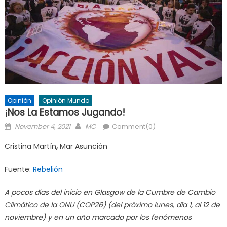
Opinión
Opinión Mundo
¡Nos La Estamos Jugando!
Posted
Author
November 4, 2021
MC
Comment(0)
on
Cristina Martín
,
Mar Asunción
Fuente:
Rebelión
A pocos días del inicio en Glasgow de la Cumbre de Cambio
Climático de la ONU (COP26) (del próximo lunes, día 1, al 12 de
noviembre) y en un año marcado por los fenómenos