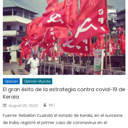
Opinión
Opinión Mundo
El gran éxito de la estrategia contra covid-19 de
Kerala
Author
Posted
MC
August 25, 2020
on
Fuente: Rebelión Cuando el estado de Kerala, en el suroeste
de India, registró el primer caso de coronavirus en el