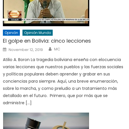
Opinión
Opinión Mundo
El golpe en Bolivia: cinco lecciones
Author
Posted
MC
November 12, 2019
on
Atilio A. Boron La tragedia boliviana enseña con elocuencia
varias lecciones que nuestros pueblos y las fuerzas sociales
y políticas populares deben aprender y grabar en sus
conciencias para siempre. Aquí, una breve enumeración,
sobre la marcha, y como preludio a un tratamiento más
detallado en el futuro. Primero, que por más que se
administre […]