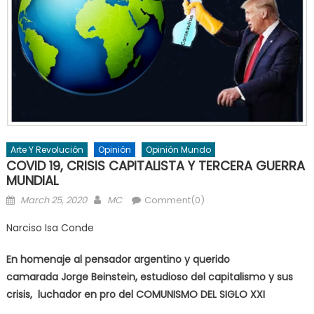
Arte Y Revolución
Opinión
Opinión Mundo
COVID 19, CRISIS CAPITALISTA Y TERCERA GUERRA
MUNDIAL
Posted
Author
March 25, 2020
MC
Comment(0)
on
Narciso Isa Conde
En homenaje al pensador argentino y querido
camarada
Jorge Beinstein
, estudioso del capitalismo y sus
crisis, luchador en pro del COMUNISMO DEL SIGLO XXI