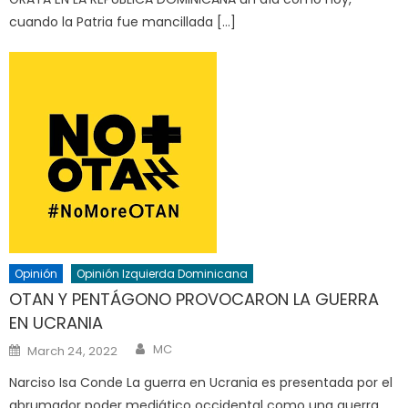
cuando la Patria fue mancillada […]
Opinión
Opinión Izquierda Dominicana
OTAN Y PENTÁGONO PROVOCARON LA GUERRA
EN UCRANIA
Author
Posted
MC
March 24, 2022
on
Narciso Isa Conde La guerra en Ucrania es presentada por el
abrumador poder mediático occidental como una guerra