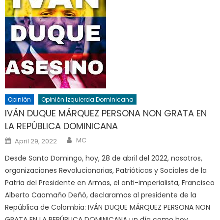
Opinión
Opinión Izquierda Dominicana
IVÁN DUQUE MÁRQUEZ PERSONA NON GRATA EN
LA REPÚBLICA DOMINICANA
Author
Posted
MC
April 29, 2022
on
Desde Santo Domingo, hoy, 28 de abril del 2022, nosotros,
organizaciones Revolucionarias, Patrióticas y Sociales de la
Patria del Presidente en Armas, el anti-imperialista, Francisco
Alberto Caamaño Deñó, declaramos al presidente de la
República de Colombia: IVÁN DUQUE MÁRQUEZ PERSONA NON
GRATA EN LA REPÚBLICA DOMINICANA un día como hoy,