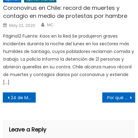
Coronovirus en Chile: record de muertes y
contagio en medio de protestas por hambre
Author
Posted
MC
May 22, 2020
on
Página12 Fuente: Kaos en la Red Se produjeron graves
incidentes durante la noche del lunes en los sectores más
humildes de Santiago, cuyos pobladores reclaman comida y
trabajo. La policía informó la detención de 21 personas y
abrieron querellas en su contra. Chile alcanza nuevo récord
de muertes y contagios diarios por coronavirus y extiende
[…]
Post
24 de Marzo: una recordación imprescindible
Por qué Harari no tiene razón (aunque estuviera cargado de ella)
navigation
Leave a Reply