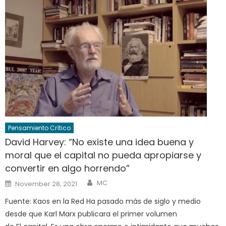
Pensamiento Crítico
David Harvey: “No existe una idea buena y
moral que el capital no pueda apropiarse y
convertir en algo horrendo”
Author
Posted
MC
November 28, 2021
on
Fuente: Kaos en la Red Ha pasado más de siglo y medio
desde que Karl Marx publicara el primer volumen