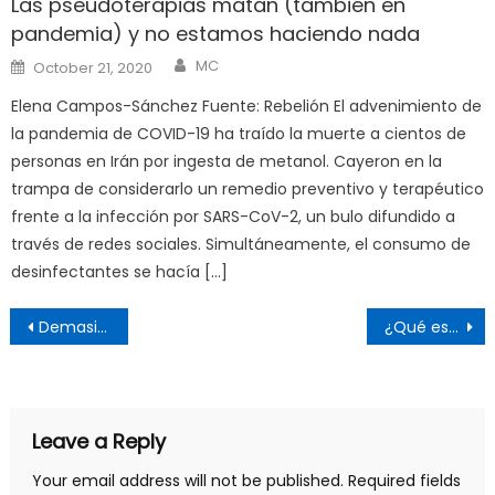
Las pseudoterapias matan (también en
pandemia) y no estamos haciendo nada
Author
Posted
MC
October 21, 2020
on
Elena Campos-Sánchez Fuente: Rebelión El advenimiento de
la pandemia de COVID-19 ha traído la muerte a cientos de
personas en Irán por ingesta de metanol. Cayeron en la
trampa de considerarlo un remedio preventivo y terapéutico
frente a la infección por SARS-CoV-2, un bulo difundido a
través de redes sociales. Simultáneamente, el consumo de
desinfectantes se hacía […]
Post
Demasiadas cosas que parecían imposibles están sucediendo al mismo tiempo
¿Qué es filosofía? Sobre su importancia y sus retos
navigation
Leave a Reply
Your email address will not be published.
Required fields