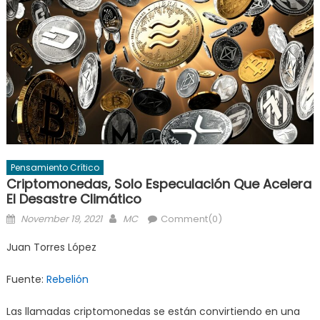
Pensamiento Crítico
Criptomonedas, Solo Especulación Que Acelera
El Desastre Climático
Posted
Author
November 19, 2021
MC
Comment(0)
on
Juan Torres López
Fuente:
Rebelión
Las llamadas criptomonedas se están convirtiendo en una