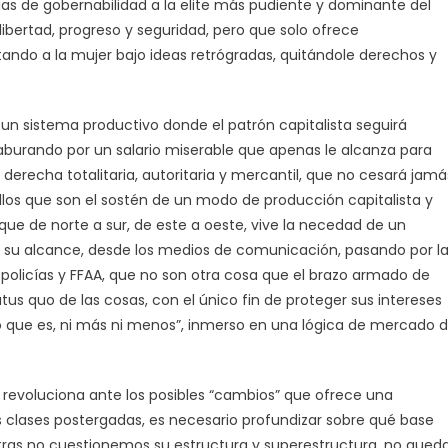
as de gobernabilidad a la elite más pudiente y dominante del
libertad, progreso y seguridad, pero que solo ofrece
tando a la mujer bajo ideas retrógradas, quitándole derechos y
un sistema productivo donde el patrón capitalista seguirá
aburando por un salario miserable que apenas le alcanza para
derecha totalitaria, autoritaria y mercantil, que no cesará jamá
uellos que son el sostén de un modo de producción capitalista y
 que de norte a sur, de este a oeste, vive la necedad de un
 su alcance, desde los medios de comunicación, pasando por l
s policías y FFAA, que no son otra cosa que el brazo armado de
us quo de las cosas, con el único fin de proteger sus intereses
lo que es, ni más ni menos”, inmerso en una lógica de mercado 
e revoluciona ante los posibles “cambios” que ofrece una
as clases postergadas, es necesario profundizar sobre qué base
tras no cuestionemos su estructura y superestructura, no qued