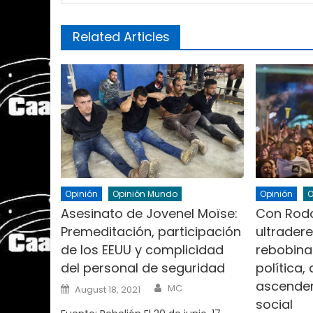
Related Articles
Opinión
Opinión Mundo
Opinión
O
Asesinato de Jovenel Moïse:
Con Rodo
Premeditación, participación
ultrader
de los EEUU y complicidad
rebobina
del personal de seguridad
política,
ascende
Author
Posted
MC
August 18, 2021
on
social