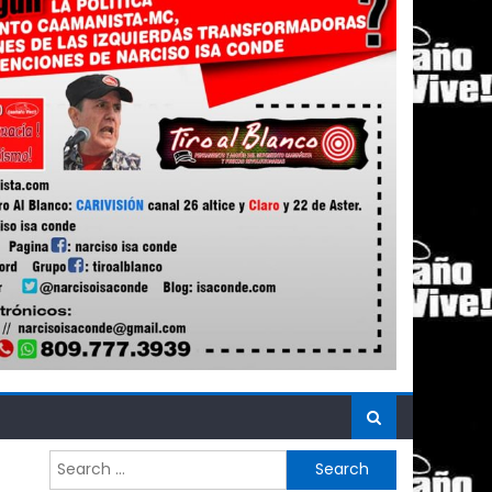
Search
for: