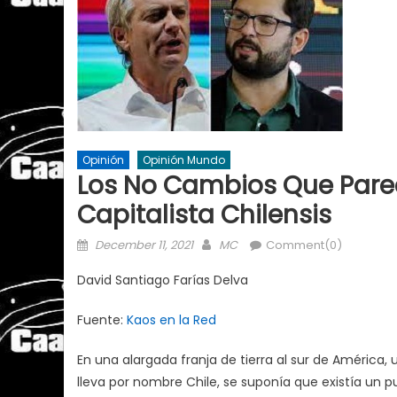
Opinión
Opinión Mundo
Los No Cambios Que Pare
Capitalista Chilensis
Posted
Author
December 11, 2021
MC
Comment(0)
on
David Santiago Farías Delva
Fuente:
Kaos en la Red
En una alargada franja de tierra al sur de América, 
lleva por nombre Chile, se suponía que existía un 