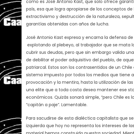
como es José Antonio Kast, que solo ofrece garantí
país, esa que logra apropiarse de los conceptos de 
extractivismo y destrucción de la naturaleza, sepul
garantías obtenidas con años de lucha.
José Antonio Kast expresa y encarna la defensa de 
explotando al plebeyo, al trabajador que se mata l
cubrir sus deudas, pero que sin embargo valida una 
de debilitar el poder adquisitivo del pueblo, de aq
patriarcal. Estos son los contrasentidos de un Chile
sistema impuesto por todos los medios que tiene a
provocación y la mentira, hasta la utilización de la
una elite que a toda costa desea mantener ese stat
económicos. Quizás sonará simple, “pero Chile es 
“capitán a paje”. Lamentable.
Para sacudirse de esta dialéctica capitalista que s
izquierda que hoy no representa los intereses de l
material hemos construido nuestra sociedad. Mien