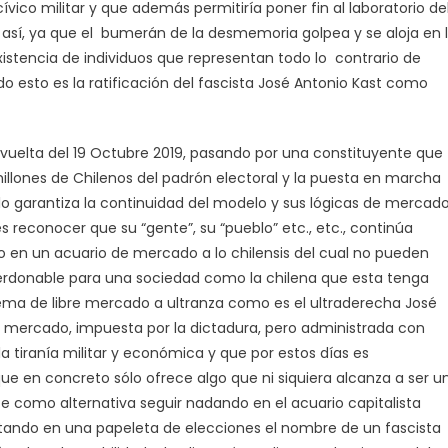
ico militar y que además permitiría poner fin al laboratorio de
así, ya que el bumerán de la desmemoria golpea y se aloja en 
xistencia de individuos que representan todo lo contrario de
do esto es la ratificación del fascista José Antonio Kast como
vuelta del 19 Octubre 2019, pasando por una constituyente que
millones de Chilenos del padrón electoral y la puesta en marcha
lo garantiza la continuidad del modelo y sus lógicas de mercado
reconocer que su “gente”, su “pueblo” etc., etc., continúa
 en un acuario de mercado a lo chilensis del cual no pueden
mperdonable para una sociedad como la chilena que esta tenga
tema de libre mercado a ultranza como es el ultraderecha José
 mercado, impuesta por la dictadura, pero administrada con
la tiranía militar y económica y que por estos días es
 que en concreto sólo ofrece algo que ni siquiera alcanza a ser u
ce como alternativa seguir nadando en el acuario capitalista
tando en una papeleta de elecciones el nombre de un fascista