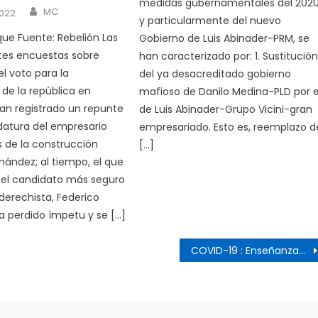
medidas gubernamentales del 2020
Author
MC
2022
y particularmente del nuevo
ue Fuente: Rebelión Las
Gobierno de Luis Abinader-PRM, se
tes encuestas sobre
han caracterizado por: 1. Sustitució
el voto para la
del ya desacreditado gobierno
 de la república en
mafioso de Danilo Medina-PLD por e
an registrado un repunte
de Luis Abinader-Grupo Vicini-gran
datura del empresario
empresariado. Esto es, reemplazo d
de la construcción
[…]
nández; al tiempo, el que
 el candidato más seguro
erechista, Federico
ha perdido ímpetu y se […]
COVID-19 : Enseñanzas de una pandemia inconclusa