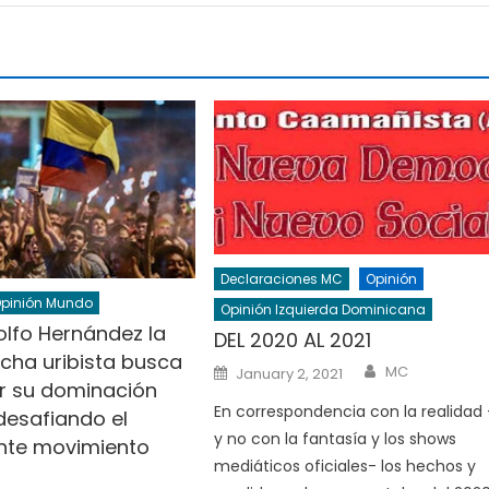
Declaraciones MC
Opinión
pinión Mundo
Opinión Izquierda Dominicana
lfo Hernández la
DEL 2020 AL 2021
echa uribista busca
Author
Posted
MC
January 2, 2021
on
r su dominación
En correspondencia con la realidad 
 desafiando el
y no con la fantasía y los shows
nte movimiento
mediáticos oficiales- los hechos y