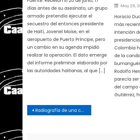
Fuente: Rebelión El 20 de junio, 17
Posted
May 29, 
días antes de su asesinato, un grupo
on
armado pretendía ejecutar el
Horacio Duq
secuestro del entonces presidente
más recien
de Haití, Jovenel Moïse, en el
intención d
aeropuerto de Puerto Príncipe, pero
presidencia
un cambio en su agenda impidió
Colombia h
realizar la operación. El dato emerge
de la candi
del informe preliminar elaborado por
bumangués 
las autoridades haitianas, al que […]
Rodolfo Her
parecía ser
del campo d
Gutiérrez, 
Post
Radiografía de una conmoción electoral
navigation