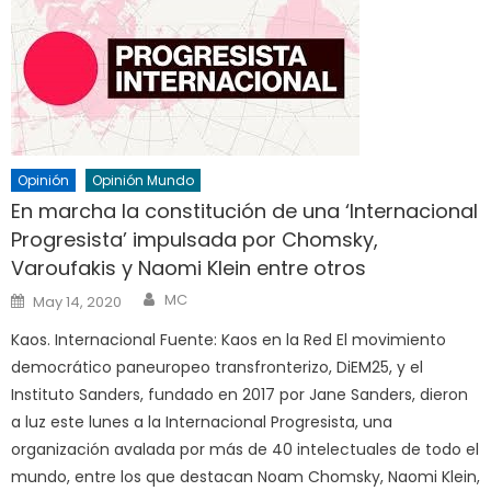
Opinión
Opinión Mundo
En marcha la constitución de una ‘Internacional
Progresista’ impulsada por Chomsky,
Varoufakis y Naomi Klein entre otros
Author
Posted
MC
May 14, 2020
on
Kaos. Internacional Fuente: Kaos en la Red El movimiento
democrático paneuropeo transfronterizo, DiEM25, y el
Instituto Sanders, fundado en 2017 por Jane Sanders, dieron
a luz este lunes a la Internacional Progresista, una
organización avalada por más de 40 intelectuales de todo el
mundo, entre los que destacan Noam Chomsky, Naomi Klein,