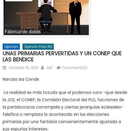
Opinión
Opinión País RD
UNAS PRIMARIAS PERVERTIDAS Y UN CONEP QUE
LAS BENDICE
Posted
Author
October 15, 2019
MC
Comment(0)
on
Narciso Isa Conde
La realidad es más tozuda que el poderoso coro -que desde
la JCE, el CONEP, la Comisión Electoral del PLD, facciones de
la partidocracia corrompida y ciertas jerarquías eclesiales-
falsifica o remplaza lo acontecido en las elecciones
primarias por una fantasía convenientemente ajustada a
sus espurios intereses.