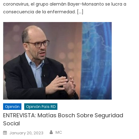
coronavirus, el grupo alemán Bayer-Monsanto se lucra a
consecuencia de la enfermedad. […]
Opinión
Opinión País RD
ENTREVISTA: Matías Bosch Sobre Seguridad
Social
Author
Posted
MC
January 20, 2023
on