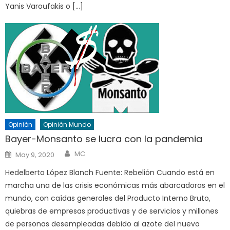
Yanis Varoufakis o […]
Opinión
Opinión Mundo
Bayer-Monsanto se lucra con la pandemia
Author
Posted
MC
May 9, 2020
on
Hedelberto López Blanch Fuente: Rebelión Cuando está en
marcha una de las crisis económicas más abarcadoras en el
mundo, con caídas generales del Producto Interno Bruto,
quiebras de empresas productivas y de servicios y millones
de personas desempleadas debido al azote del nuevo