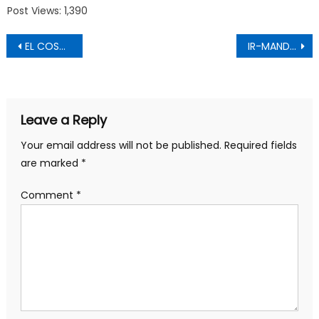
Post Views: 1,390
Post
EL COSTE MENTAL DE LA CARRERA INVESTIGADORA
IR-MANDO: PROPONEMOS CAMBIO RADICAL VÍA PROCESO CONSTITUYENTE
navigation
Leave a Reply
Your email address will not be published.
Required fields
are marked
*
Comment
*