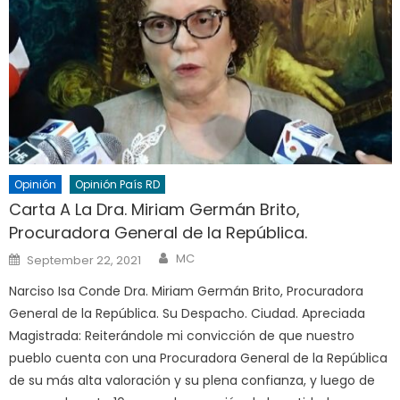
Opinión
Opinión País RD
Carta A La Dra. Miriam Germán Brito,
Procuradora General de la República.
Author
Posted
MC
September 22, 2021
on
Narciso Isa Conde Dra. Miriam Germán Brito, Procuradora
General de la República. Su Despacho. Ciudad. Apreciada
Magistrada: Reiterándole mi convicción de que nuestro
pueblo cuenta con una Procuradora General de la República
de su más alta valoración y su plena confianza, y luego de