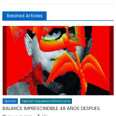
Related Articles
Opinión
Opinión Izquierda Dominicana
BALANCE IMPRESCINDIBLE 48 AÑOS DESPUES
Author
Posted
MC