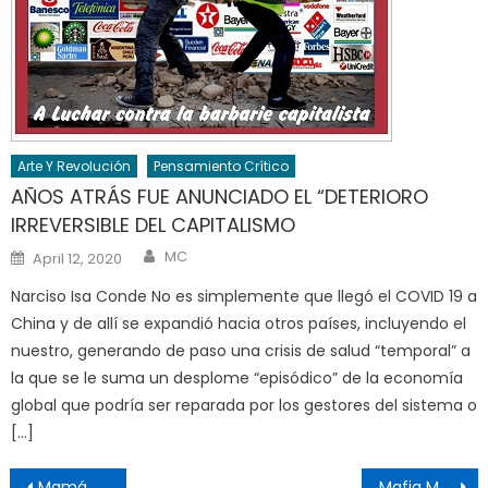
Arte Y Revolución
Pensamiento Crítico
AÑOS ATRÁS FUE ANUNCIADO EL “DETERIORO
IRREVERSIBLE DEL CAPITALISMO
Author
Posted
MC
April 12, 2020
on
Narciso Isa Conde No es simplemente que llegó el COVID 19 a
China y de allí se expandió hacia otros países, incluyendo el
nuestro, generando de paso una crisis de salud “temporal” a
la que se le suma un desplome “episódico” de la economía
global que podría ser reparada por los gestores del sistema o
[…]
Post
Mamá Tingo
Mafia Morada