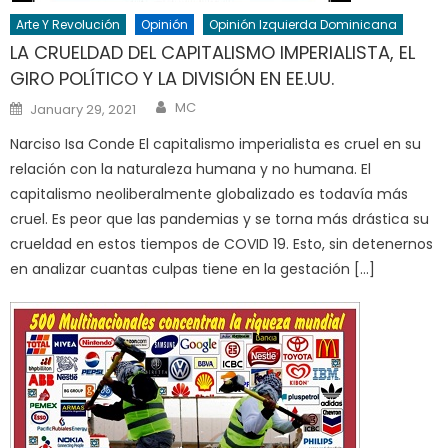
Arte Y Revolución
Opinión
Opinión Izquierda Dominicana
LA CRUELDAD DEL CAPITALISMO IMPERIALISTA, EL
GIRO POLÍTICO Y LA DIVISIÓN EN EE.UU.
Author
Posted
MC
January 29, 2021
on
Narciso Isa Conde El capitalismo imperialista es cruel en su
relación con la naturaleza humana y no humana. El
capitalismo neoliberalmente globalizado es todavía más
cruel. Es peor que las pandemias y se torna más drástica su
crueldad en estos tiempos de COVID 19. Esto, sin detenernos
en analizar cuantas culpas tiene en la gestación […]