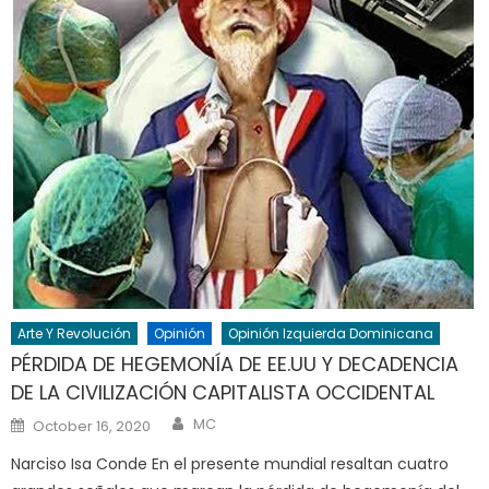
Arte Y Revolución
Opinión
Opinión Izquierda Dominicana
PÉRDIDA DE HEGEMONÍA DE EE.UU Y DECADENCIA
DE LA CIVILIZACIÓN CAPITALISTA OCCIDENTAL
Author
Posted
MC
October 16, 2020
on
Narciso Isa Conde En el presente mundial resaltan cuatro