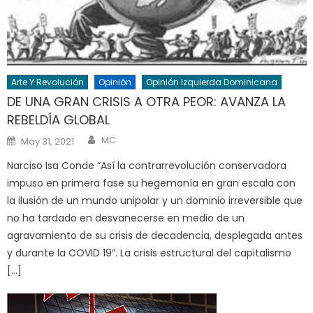
Arte Y Revolución
Opinión
Opinión Izquierda Dominicana
DE UNA GRAN CRISIS A OTRA PEOR: AVANZA LA
REBELDÍA GLOBAL
Author
Posted
MC
May 31, 2021
on
Narciso Isa Conde “Así la contrarrevolución conservadora
impuso en primera fase su hegemonía en gran escala con
la ilusión de un mundo unipolar y un dominio irreversible que
no ha tardado en desvanecerse en medio de un
agravamiento de su crisis de decadencia, desplegada antes
y durante la COVID 19”. La crisis estructural del capitalismo
[…]