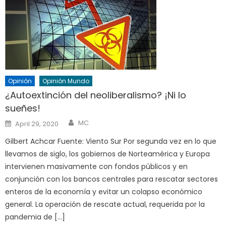
Opinión
Opinión Mundo
¿Autoextinción del neoliberalismo? ¡Ni lo
sueñes!
Author
Posted
MC
April 29, 2020
on
Gilbert Achcar Fuente: Viento Sur Por segunda vez en lo que
llevamos de siglo, los gobiernos de Norteamérica y Europa
intervienen masivamente con fondos públicos y en
conjunción con los bancos centrales para rescatar sectores
enteros de la economía y evitar un colapso económico
general. La operación de rescate actual, requerida por la
pandemia de […]