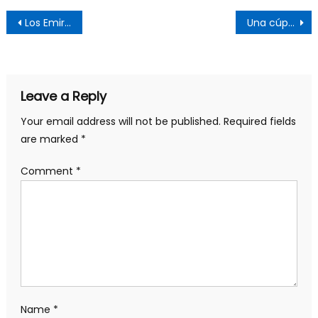
Post
Los Emiratos Árabes Unidos, lujo, evasión fiscal y desigualdad social
Una cúpula militar resquebrajada
navigation
Leave a Reply
Your email address will not be published.
Required fields
are marked
*
Comment
*
Name
*