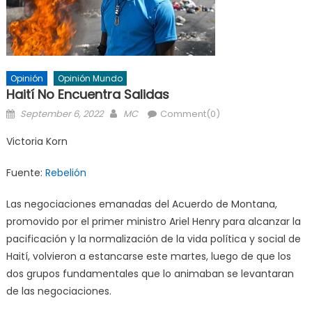
Opinión
Opinión Mundo
Haití No Encuentra Salidas
Posted
Author
September 6, 2022
MC
Comment(0)
on
Victoria Korn
Fuente:
Rebelión
Las negociaciones emanadas del Acuerdo de Montana,
promovido por el primer ministro Ariel Henry para alcanzar la
pacificación y la normalización de la vida política y social de
Haití, volvieron a estancarse este martes, luego de que los
dos grupos fundamentales que lo animaban se levantaran
de las negociaciones.