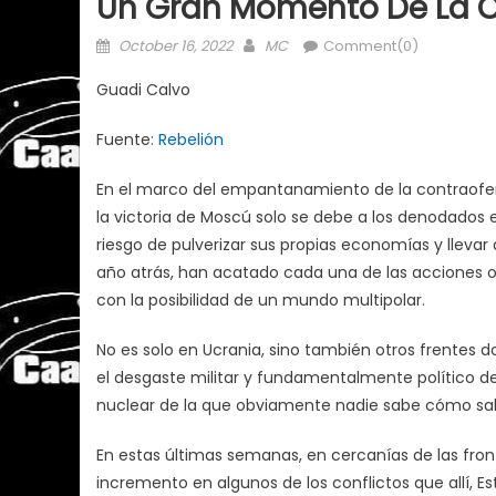
Un Gran Momento De La C
Posted
Author
October 16, 2022
MC
Comment(0)
on
Guadi Calvo
Fuente:
Rebelión
En el marco del empantanamiento de la contraofens
la victoria de Moscú solo se debe a los denodados e
riesgo de pulverizar sus propias economías y llevar
año atrás, han acatado cada una de las acciones 
con la posibilidad de un mundo multipolar.
No es solo en Ucrania, sino también otros frentes 
el desgaste militar y fundamentalmente político del
nuclear de la que obviamente nadie sabe cómo saldría
En estas últimas semanas, en cercanías de las front
incremento en algunos de los conflictos que allí, 