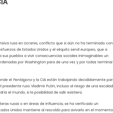
IA
iva rusa en Ucrania, conflicto que si aún no ha terminado con
sfuerzos de Estados Unidos y el séquito servil europeo, que a
 a sus pueblos a vivir consecuencias sociales inimaginables un
ordenadas por Washington para de una vez y por todas terminar
donde el
Pentágono
y la CIA están trabajando decididamente par
 presidente ruso Vladimir Putin, incluso al riesgo de una escala
 el mundo, si la posibilidad de salir existiera.
eras rusas o en áreas de influencia, se ha verificado un
Estados Unidos mantiene al rescoldo para avivarlo en el momento