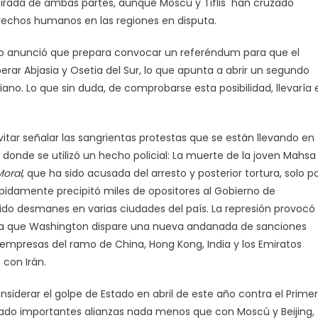
etirada de ambas partes, aunque Moscú y Tiflis han cruzado
rechos humanos en las regiones en disputa.
no anunció que prepara convocar un referéndum para que el
erar Abjasia y Osetia del Sur, lo que apunta a abrir un segundo
ano. Lo que sin duda, de comprobarse esta posibilidad, llevaría 
tar señalar las sangrientas protestas que se están llevando en
 donde se utilizó un hecho policial: La muerte de la joven Mahsa
Moral
, que ha sido acusada del arresto y posterior tortura, solo p
rápidamente precipitó miles de opositores al Gobierno de
do desmanes en varias ciudades del país. La represión provocó
e a que Washington dispare una nueva andanada de sanciones
empresas del ramo de China, Hong Kong, India y los Emiratos
 con Irán.
siderar el golpe de Estado en abril de este año contra el Primer
llado importantes alianzas nada menos que con Moscú y Beijing,