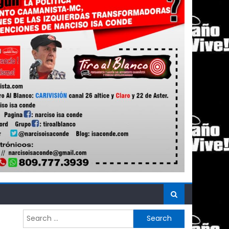
Search
for: