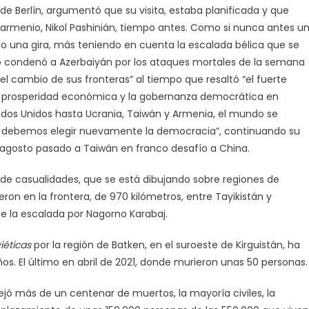
sde Berlín, argumentó que su visita, estaba planificada y que
 armenio, Nikol Pashinián, tiempo antes. Como si nunca antes u
o una gira, más teniendo en cuenta la escalada bélica que se
solo condenó a Azerbaiyán por los ataques mortales de la semana
r el cambio de sus fronteras” al tiempo que resaltó “el fuerte
a prosperidad económica y la gobernanza democrática en
dos Unidos hasta Ucrania, Taiwán y Armenia, el mundo se
s, debemos elegir nuevamente la democracia”, continuando su
 de agosto pasado a Taiwán en franco desafío a China.
 de casualidades, que se está dibujando sobre regiones de
ron en la frontera, de 970 kilómetros, entre Tayikistán y
 la escalada por Nagorno Karabaj.
iéticas
por la región de Batken, en el suroeste de Kirguistán, ha
ños. El último en abril de 2021, donde murieron unas 50 personas.
dejó más de un centenar de muertos, la mayoría civiles, la