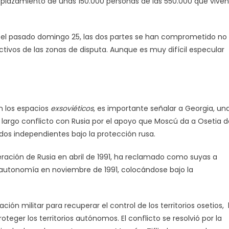
splazamiento de unas 150.000 personas de las 550.000 que viven
o el pasado domingo 25, las dos partes se han comprometido no
ectivos de las zonas de disputa. Aunque es muy difícil especular
n los espacios
exsoviéticos
, es importante señalar a Georgia, un
 largo conflicto con Rusia por el apoyo que Moscú da a Osetia d
dos independientes bajo la protección rusa.
ración de Rusia en abril de 1991, ha reclamado como suyas a
e autonomía en noviembre de 1991, colocándose bajo la
ión militar para recuperar el control de los territorios osetios, 
oteger los territorios autónomos. El conflicto se resolvió por la