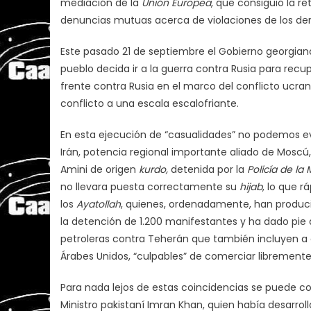
mediación de la
Unión Europea
, que consiguió la r
denuncias mutuas acerca de violaciones de los de
Este pasado 21 de septiembre el Gobierno georgia
pueblo decida ir a la guerra contra Rusia para recup
frente contra Rusia en el marco del conflicto ucrani
conflicto a una escala escalofriante.
En esta ejecución de “casualidades” no podemos evi
Irán, potencia regional importante aliado de Moscú,
Amini de origen
kurdo,
detenida por la
Policía de la 
no llevara puesta correctamente su
hijab
, lo que 
los
Ayatollah
, quienes, ordenadamente, han produci
la detención de 1.200 manifestantes y ha dado pi
petroleras contra Teherán que también incluyen a 
Árabes Unidos, “culpables” de comerciar libremente
Para nada lejos de estas coincidencias se puede con
Ministro pakistaní Imran Khan, quien había desarro