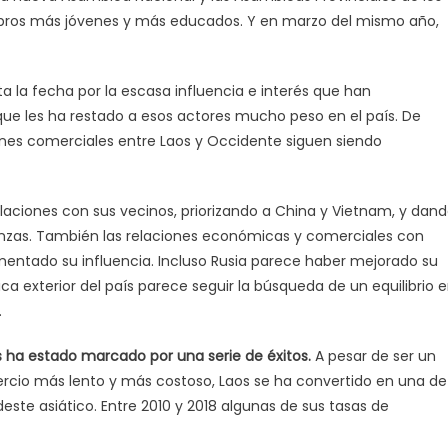
ros más jóvenes y más educados. Y en marzo del mismo año,
ta la fecha por la escasa influencia e interés que han
ue les ha restado a esos actores mucho peso en el país. De
iones comerciales entre Laos y Occidente siguen siendo
relaciones con sus vecinos, priorizando a China y Vietnam, y dan
lianzas. También las relaciones económicas y comerciales con
umentado su influencia. Incluso Rusia parece haber mejorado su
ítica exterior del país parece seguir la búsqueda de un equilibrio 
.
s ha estado marcado por una serie de éxitos.
A pesar de ser un
mercio más lento y más costoso, Laos se ha convertido en una de
ste asiático. Entre 2010 y 2018 algunas de sus tasas de