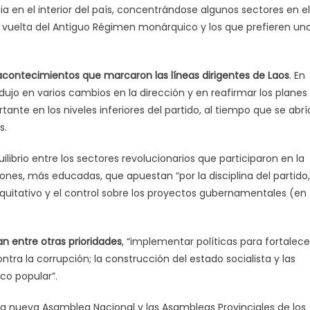
ia en el interior del país, concentrándose algunos sectores en el
la vuelta del Antiguo Régimen monárquico y los que prefieren un
acontecimientos que marcaron las líneas dirigentes de Laos
. En
dujo en varios cambios en la dirección y en reafirmar los planes
ante en los niveles inferiores del partido, al tiempo que se abrí
s.
librio entre los sectores revolucionarios que participaron en la
iones, más educadas, que apuestan “por la disciplina del partido,
 equitativo y el control sobre los proyectos gubernamentales (en
n entre otras prioridades
, “implementar políticas para fortalece
ontra la corrupción; la construcción del estado socialista y las
co popular”.
r la nueva Asamblea Nacional y las Asambleas Provinciales de los