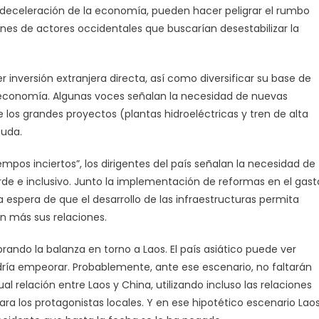
ara deceleración de la economía, pueden hacer peligrar el rumbo
iones de actores occidentales que buscarían desestabilizar la
er inversión extranjera directa, así como diversificar su base de
a economía. Algunas voces señalan la necesidad de nuevas
os grandes proyectos (plantas hidroeléctricas y tren de alta
euda.
mpos inciertos”, los dirigentes del país señalan la necesidad de
de e inclusivo. Junto la implementación de reformas en el gast
la espera de que el desarrollo de las infraestructuras permita
n más sus relaciones.
ando la balanza en torno a Laos. El país asiático puede ver
ría empeorar. Probablemente, ante ese escenario, no faltarán
al relación entre Laos y China, utilizando incluso las relaciones
ra los protagonistas locales. Y en ese hipotético escenario Lao