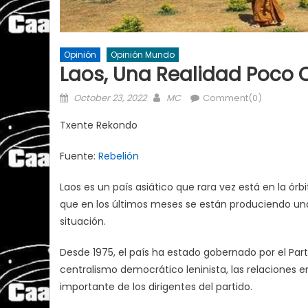
Opinión
Opinión Mundo
Laos, Una Realidad Poco
Posted
Author
October 23, 2022
MC
Comment(0)
on
Txente Rekondo
Fuente:
Rebelión
Laos es un país asiático que rara vez está en la ó
que en los últimos meses se están produciendo un
situación.
Desde 1975, el país ha estado gobernado por el Part
centralismo democrático leninista, las relaciones e
importante de los dirigentes del partido.