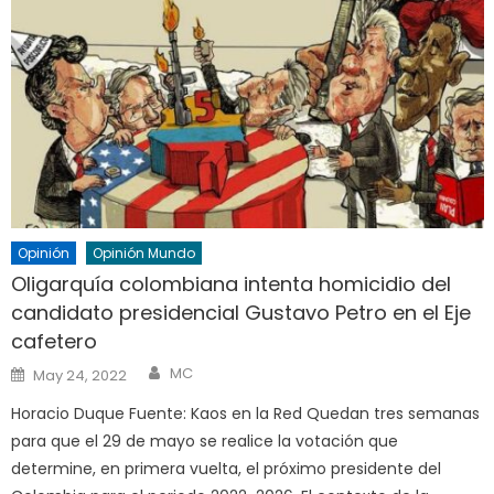
Opinión
Opinión Mundo
Oligarquía colombiana intenta homicidio del
candidato presidencial Gustavo Petro en el Eje
cafetero
Author
Posted
MC
May 24, 2022
on
Horacio Duque Fuente: Kaos en la Red Quedan tres semanas
para que el 29 de mayo se realice la votación que
determine, en primera vuelta, el próximo presidente del