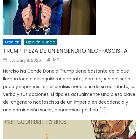
Opinión
Opinión Mundo
TRUMP: PIEZA DE UN ENGENDRO NEO-FASCISTA
Author
Posted
MC
January 9, 2020
on
Narciso Isa Conde Donald Trump tiene bastante de lo que
llaman loco o desequilibrado mental, pero dejarlo ahí sería
poco y superficial en el análisis necesario de su conducta, su
verbo y sus acciones. El tipo es actualmente una pieza clave
del engendro neofascista de un imperio en decadencia y
una dominación social, económica, política […]