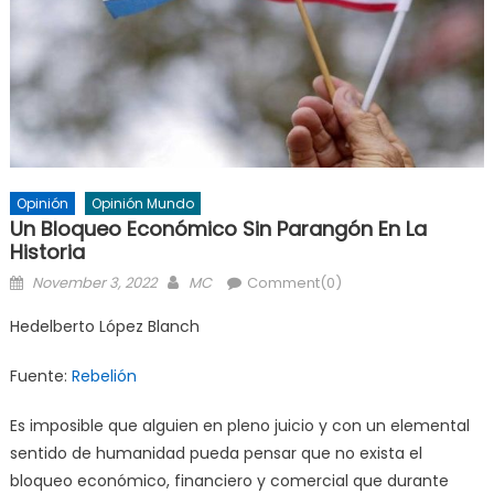
Opinión
Opinión Mundo
Un Bloqueo Económico Sin Parangón En La
Historia
Posted
Author
November 3, 2022
MC
Comment(0)
on
Hedelberto López Blanch
Fuente:
Rebelión
Es imposible que alguien en pleno juicio y con un elemental
sentido de humanidad pueda pensar que no exista el
bloqueo económico, financiero y comercial que durante