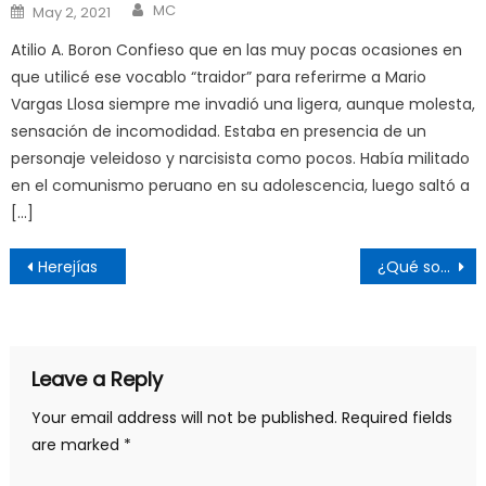
Author
Posted
MC
May 2, 2021
on
Atilio A. Boron Confieso que en las muy pocas ocasiones en
que utilicé ese vocablo “traidor” para referirme a Mario
Vargas Llosa siempre me invadió una ligera, aunque molesta,
sensación de incomodidad. Estaba en presencia de un
personaje veleidoso y narcisista como pocos. Había militado
en el comunismo peruano en su adolescencia, luego saltó a
[…]
Post
Herejías
¿Qué son las “redes libres”?
navigation
Leave a Reply
Your email address will not be published.
Required fields
are marked
*