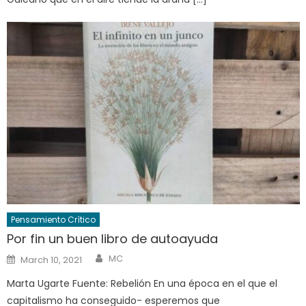
Pensamiento Crítico
Por fin un buen libro de autoayuda
Author
Posted
MC
March 10, 2021
on
Marta Ugarte Fuente: Rebelión En una época en el que el
capitalismo ha conseguido- esperemos que