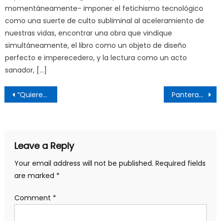
momentáneamente- imponer el fetichismo tecnológico
como una suerte de culto subliminal al aceleramiento de
nuestras vidas, encontrar una obra que vindique
simultáneamente, el libro como un objeto de diseño
perfecto e imperecedero, y la lectura como un acto
sanador, […]
Post
“Quieren que seamos como el Duarte que se nos ha pintado, para gobernamos como Santana” Soto Jiménez
Panteras y Patriotas
navigation
Leave a Reply
Your email address will not be published.
Required fields
are marked
*
Comment
*