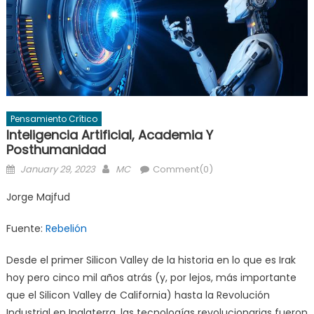
Pensamiento Crítico
Inteligencia Artificial, Academia Y
Posthumanidad
Posted
Author
January 29, 2023
MC
Comment(0)
on
Jorge Majfud
Fuente:
Rebelión
Desde el primer Silicon Valley de la historia en lo que es Irak
hoy pero cinco mil años atrás (y, por lejos, más importante
que el Silicon Valley de California) hasta la Revolución
Industrial en Inglaterra, las tecnologías revolucionarias fueron