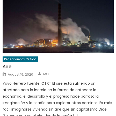
Pensamiento Crítico
Aire
Author
Posted
MC
August 19, 2020
on
Yayo Herrero Fuente: CTXT El aire está sufriendo un
atentado pero la inercia en la forma de entender la
economía, el desarrollo y el progreso hace borrosa la
imaginación y la osadía para explorar otros caminos. Es más
fácil imaginarse viviendo sin aire que sin capitalismo Dice
Galeano que en el aire tiende la araña […]