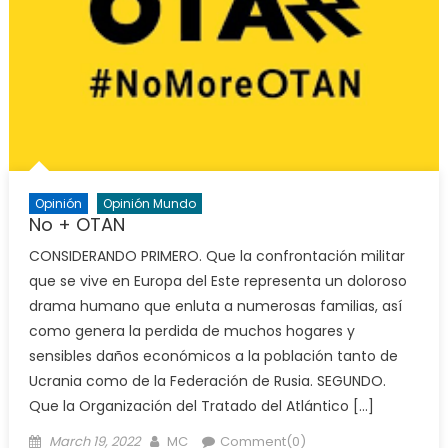
Opinión
Opinión Mundo
No + OTAN
CONSIDERANDO PRIMERO. Que la confrontación militar
que se vive en Europa del Este representa un doloroso
drama humano que enluta a numerosas familias, así
como genera la perdida de muchos hogares y
sensibles daños económicos a la población tanto de
Ucrania como de la Federación de Rusia. SEGUNDO.
Que la Organización del Tratado del Atlántico […]
Posted
Author
March 19, 2022
MC
Comment(0)