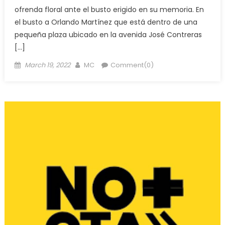
ofrenda floral ante el busto erigido en su memoria. En
el busto a Orlando Martínez que está dentro de una
pequeña plaza ubicado en la avenida José Contreras
[…]
Posted
Author
March 19, 2022
MC
Comment(0)
on