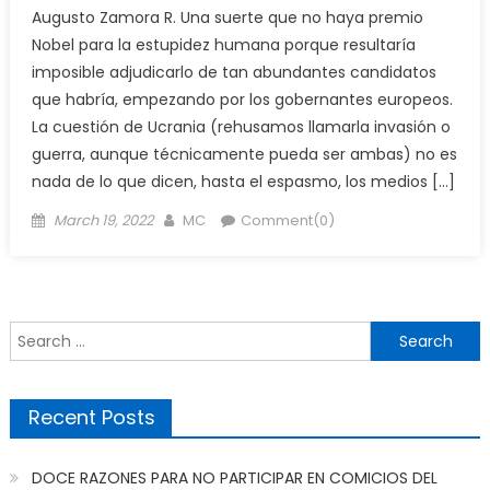
Augusto Zamora R. Una suerte que no haya premio
Nobel para la estupidez humana porque resultaría
imposible adjudicarlo de tan abundantes candidatos
que habría, empezando por los gobernantes europeos.
La cuestión de Ucrania (rehusamos llamarla invasión o
guerra, aunque técnicamente pueda ser ambas) no es
nada de lo que dicen, hasta el espasmo, los medios […]
Posted
Author
March 19, 2022
MC
Comment(0)
on
Search
for:
Recent Posts
DOCE RAZONES PARA NO PARTICIPAR EN COMICIOS DEL