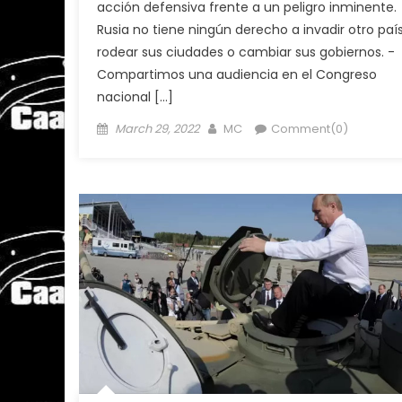
acción defensiva frente a un peligro inminente.
Rusia no tiene ningún derecho a invadir otro país
rodear sus ciudades o cambiar sus gobiernos. -
Compartimos una audiencia en el Congreso
nacional […]
Posted
Author
March 29, 2022
MC
Comment(0)
on