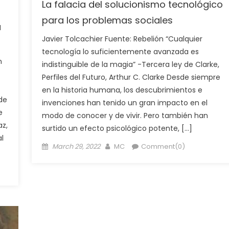
La falacia del solucionismo tecnológico
para los problemas sociales
a
Javier Tolcachier Fuente: Rebelión “Cualquier
tecnología lo suficientemente avanzada es
n
indistinguible de la magia” -Tercera ley de Clarke,
Perfiles del Futuro, Arthur C. Clarke Desde siempre
en la historia humana, los descubrimientos e
 de
invenciones han tenido un gran impacto en el
e
modo de conocer y de vivir. Pero también han
az,
surtido un efecto psicológico potente, […]
al
Posted
Author
March 29, 2022
MC
Comment(0)
on