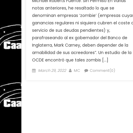
Michael Roberts Fuente: Sin Permiso En varias
notas anteriores, he resaltado lo que se
denominan empresas ‘zombie’ (empresas cuya
ganancias regulares ni siquiera cubren el coste 
servicio de sus deudas pendientes) y,
parafraseando al ex gobernador del Banco de
Inglaterra, Mark Carney, deben depender de la
amabilidad de sus acreedores”. Un estudio de la
OCDE encontró que tales zombis […]
Posted
Author
March 29, 2022
MC
Comment(0)
on