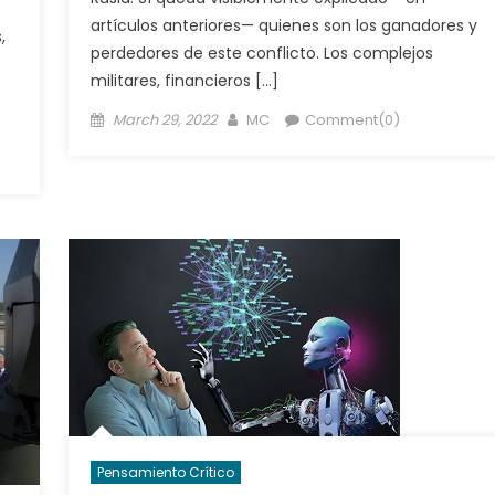
artículos anteriores— quienes son los ganadores y
,
perdedores de este conflicto. Los complejos
militares, financieros […]
Posted
Author
March 29, 2022
MC
Comment(0)
on
Pensamiento Crítico