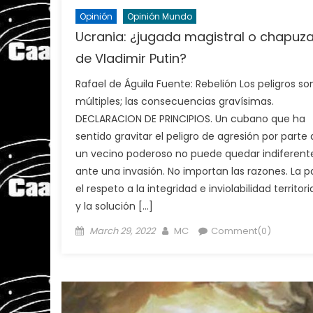
Opinión
Opinión Mundo
Ucrania: ¿jugada magistral o chapuz
de Vladimir Putin?
Rafael de Águila Fuente: Rebelión Los peligros so
múltiples; las consecuencias gravísimas.
DECLARACION DE PRINCIPIOS. Un cubano que ha
sentido gravitar el peligro de agresión por parte
un vecino poderoso no puede quedar indiferent
ante una invasión. No importan las razones. La p
el respeto a la integridad e inviolabilidad territori
y la solución […]
Posted
Author
March 29, 2022
MC
Comment(0)
on