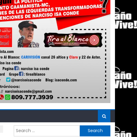
Search
for: