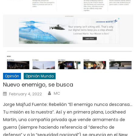
Opinión
Opinión Mundo
Nuevo enemigo, se busca
Author
Posted
MC
February 4, 2022
on
Jorge Majfud Fuente: Rebelión “El enemigo nunca descansa…
Tu misión es la nuestra”. Así y en primera plana, Lockheed
Martin, una compañía privada que vende armamento de
guerra (siempre haciendo referencia al “derecho de
defensa” y a la “seguridad nacional”) se anuncia en el New