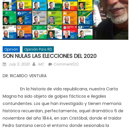
Opinión
Opinión País RD
SON NULAS LAS ELECCIONES DEL 2020
Posted
Author
July 3, 2020
MC
Comment(0)
on
DR. RICARDO VENTURA
En la historia de vida republicana, nuestra Carta
Magna ha sido objeto de golpes fácticos e ilegales
contundentes. Los que han investigado y tienen memoria
histórica recuerdan, perfectamente, aquel dramático 6 de
noviembre del año 1844, en san Cristóbal, donde el traidor
Pedro Santana cercó el entorno donde sesionaba la