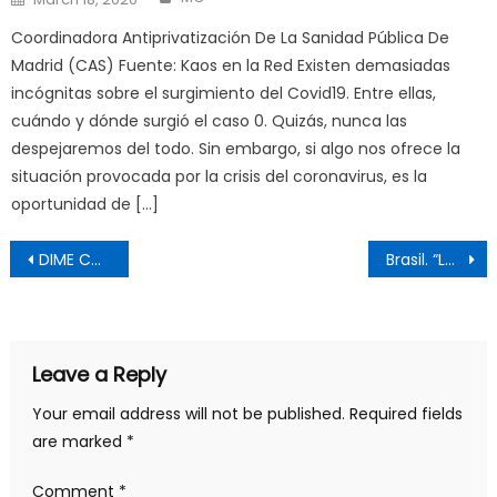
on
Coordinadora Antiprivatización De La Sanidad Pública De
Madrid (CAS) Fuente: Kaos en la Red Existen demasiadas
incógnitas sobre el surgimiento del Covid19. Entre ellas,
cuándo y dónde surgió el caso 0. Quizás, nunca las
despejaremos del todo. Sin embargo, si algo nos ofrece la
situación provocada por la crisis del coronavirus, es la
oportunidad de […]
Post
DIME CON QUIEN ANDA
Brasil. “La mortalidad de covid-19 tiene una determinación social clara»
navigation
Leave a Reply
Your email address will not be published.
Required fields
are marked
*
Comment
*