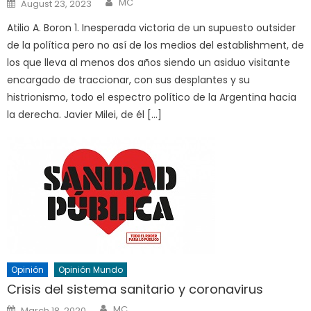
Posted
MC
August 23, 2023
on
Atilio A. Boron 1. Inesperada victoria de un supuesto outsider
de la política pero no así de los medios del establishment, de
los que lleva al menos dos años siendo un asiduo visitante
encargado de traccionar, con sus desplantes y su
histrionismo, todo el espectro político de la Argentina hacia
la derecha. Javier Milei, de él […]
Opinión
Opinión Mundo
Crisis del sistema sanitario y coronavirus
Author
Posted
MC
March 18, 2020