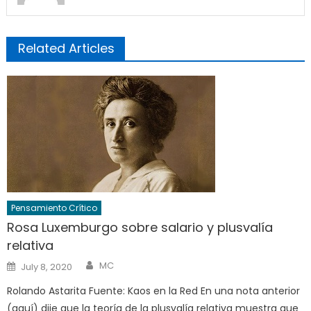
Related Articles
Pensamiento Crítico
Rosa Luxemburgo sobre salario y plusvalía
relativa
Author
Posted
MC
July 8, 2020
on
Rolando Astarita Fuente: Kaos en la Red En una nota anterior
(aquí) dije que la teoría de la plusvalía relativa muestra que