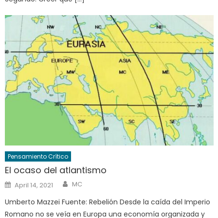
Pensamiento Crítico
El ocaso del atlantismo
Author
Posted
MC
April 14, 2021
on
Umberto Mazzei Fuente: Rebelión Desde la caída del Imperio
Romano no se veía en Europa una economía organizada y