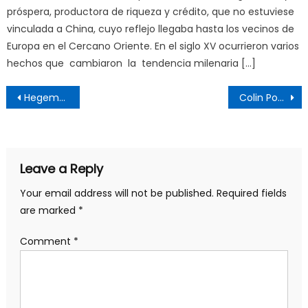
próspera, productora de riqueza y crédito, que no estuviese
vinculada a China, cuyo reflejo llegaba hasta los vecinos de
Europa en el Cercano Oriente. En el siglo XV ocurrieron varios
hechos que cambiaron la tendencia milenaria […]
Post
Hegemonía y cultura en tiempos de contrainsurgencia soft
Colin Powell, el «bueno» que contribuyó a destruir un país
navigation
Leave a Reply
Your email address will not be published.
Required fields
are marked
*
Comment
*