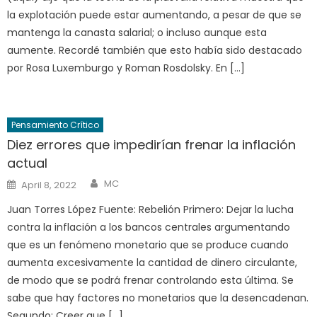
la explotación puede estar aumentando, a pesar de que se
mantenga la canasta salarial; o incluso aunque esta
aumente. Recordé también que esto había sido destacado
por Rosa Luxemburgo y Roman Rosdolsky. En […]
Pensamiento Crítico
Diez errores que impedirían frenar la inflación
actual
Author
Posted
MC
April 8, 2022
on
Juan Torres López Fuente: Rebelión Primero: Dejar la lucha
contra la inflación a los bancos centrales argumentando
que es un fenómeno monetario que se produce cuando
aumenta excesivamente la cantidad de dinero circulante,
de modo que se podrá frenar controlando esta última. Se
sabe que hay factores no monetarios que la desencadenan.
Segundo: Creer que […]