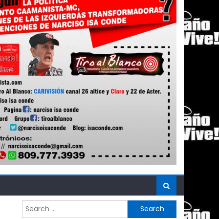
Search
for: