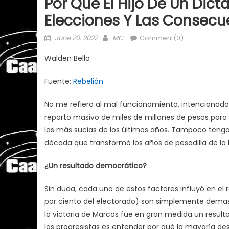
Por Qué El Hijo De Un Di
Elecciones Y Las Consecu
Posted
Author
June 20, 2022
MC
Comment(0)
on
Walden Bello
Fuente:
Rebelión
No me refiero al mal funcionamiento, intencionado
reparto masivo de miles de millones de pesos para
las más sucias de los últimos años. Tampoco ten
década que transformó los años de pesadilla de la 
¿Un resultado democrático?
Sin duda, cada uno de estos factores influyó en el r
por ciento del electorado) son simplemente demasia
la victoria de Marcos fue en gran medida un resulta
los progresistas es entender por qué la mayoría de