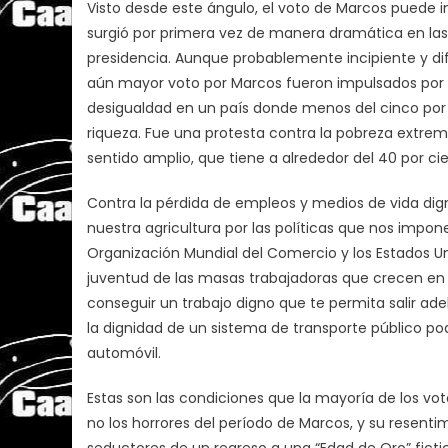
Visto desde este ángulo, el voto de Marcos puede
surgió por primera vez de manera dramática en las
presidencia. Aunque probablemente incipiente y difu
aún mayor voto por Marcos fueron impulsados ​​por 
desigualdad en un país donde menos del cinco por c
riqueza. Fue una protesta contra la pobreza extrem
sentido amplio, que tiene a alrededor del 40 por cie
Contra la pérdida de empleos y medios de vida dig
nuestra agricultura por las políticas que nos impon
Organización Mundial del Comercio y los Estados Un
juventud de las masas trabajadoras que crecen e
conseguir un trabajo digno que te permita salir adel
la dignidad de un sistema de transporte público pod
automóvil.
Estas son las condiciones que la mayoría de los v
no los horrores del período de Marcos, y su resentim
seductores de un regreso a una “Edad de Oro” fictic