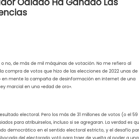
ctador Odiado Ha Ganado Las
encias
 o no, de más de mil máquinas de votación. No me refiero al
 la compra de votos que hizo de las elecciones de 2022 unas de
go en mente la campaña de desinformación en internet de una
ley marcial en una «edad de oro».
esultado electoral. Pero los más de 31 millones de votos (o el 59
dos para atribuirselos, incluso si se agregaran. La verdad es q
do democrático en el sentido electoral estricto, y el desafío pa
sbocada del electorado votó para traer de vuelta al poder a una