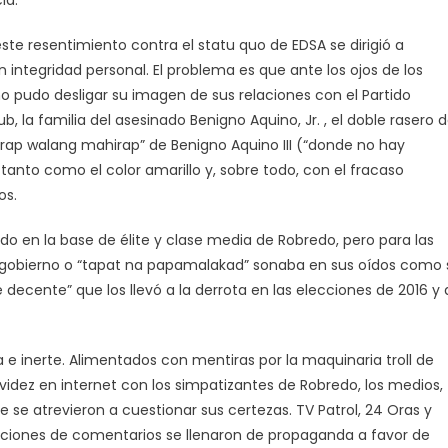
este resentimiento contra el statu quo de EDSA se dirigió a
integridad personal. El problema es que ante los ojos de los
 pudo desligar su imagen de sus relaciones con el Partido
ub, la familia del asesinado Benigno Aquino, Jr. , el doble rasero 
orap walang mahirap” de Benigno Aquino III (“donde no hay
tanto como el color amarillo y, sobre todo, con el fracaso
os.
do en la base de élite y clase media de Robredo, pero para las
 gobierno o “tapat na papamalakad” sonaba en sus oídos como 
 decente” que los llevó a la derrota en las elecciones de 2016 y 
e inerte. Alimentados con mentiras por la maquinaria troll de
idez en internet con los simpatizantes de Robredo, los medios,
ue se atrevieron a cuestionar sus certezas. TV Patrol, 24 Oras y
ecciones de comentarios se llenaron de propaganda a favor de