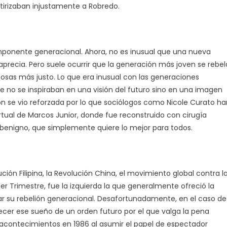
tirizaban injustamente a Robredo.
mponente generacional. Ahora, no es inusual que una nueva
aprecia. Pero suele ocurrir que la generación más joven se rebel
 cosas más justo. Lo que era inusual con las generaciones
ue no se inspiraban en una visión del futuro sino en una imagen
n se vio reforzada por lo que sociólogos como Nicole Curato ha
irtual de Marcos Junior, donde fue reconstruido con cirugía
 benigno, que simplemente quiere lo mejor para todos.
ión Filipina, la Revolución China, el movimiento global contra l
r Trimestre, fue la izquierda la que generalmente ofreció la
esar su rebelión generacional. Desafortunadamente, en el caso de
recer ese sueño de un orden futuro por el que valga la pena
os acontecimientos en 1986 al asumir el papel de espectador