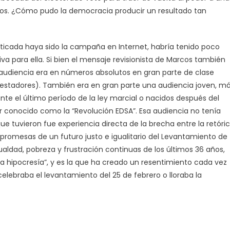
ños. ¿Cómo pudo la democracia producir un resultado tan
sticada haya sido la campaña en Internet, habría tenido poco
va para ella. Si bien el mensaje revisionista de Marcos también
 audiencia era en números absolutos en gran parte de clase
ncuestadores). También era en gran parte una audiencia joven, m
nte el último período de la ley marcial o nacidos después del
 conocido como la “Revolución EDSA”. Esa audiencia no tenía
ue tuvieron fue experiencia directa de la brecha entre la retóri
promesas de un futuro justo e igualitario del Levantamiento de
gualdad, pobreza y frustración continuas de los últimos 36 años,
la hipocresía”, y es la que ha creado un resentimiento cada vez
elebraba el levantamiento del 25 de febrero o lloraba la