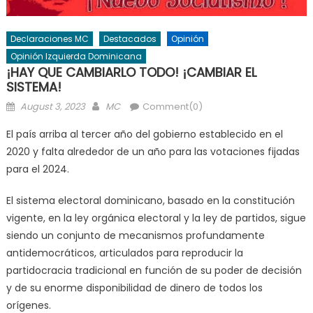
Declaraciones MC
Destacados
Opinión
Opinión Izquierda Dominicana
¡HAY QUE CAMBIARLO TODO! ¡CAMBIAR EL
SISTEMA!
Posted
Author
August 3, 2023
MC
Comment(0)
on
El país arriba al tercer año del gobierno establecido en el
2020 y falta alrededor de un año para las votaciones fijadas
para el 2024.
El sistema electoral dominicano, basado en la constitución
vigente, en la ley orgánica electoral y la ley de partidos, sigue
siendo un conjunto de mecanismos profundamente
antidemocráticos, articulados para reproducir la
partidocracia tradicional en función de su poder de decisión
y de su enorme disponibilidad de dinero de todos los
orígenes.