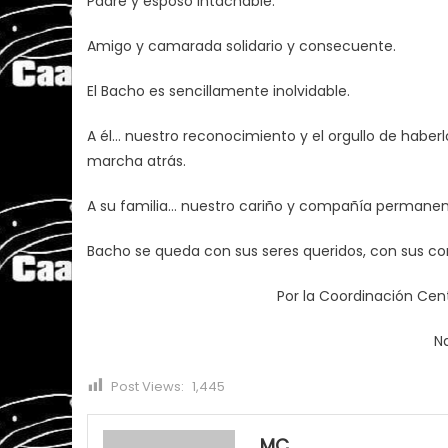
Padre y esposo intachable.
Amigo y camarada solidario y consecuente.
El Bacho es sencillamente inolvidable.
A él… nuestro reconocimiento y el orgullo de hab
marcha atrás.
A su familia… nuestro cariño y compañía permanen
Bacho se queda con sus seres queridos, con sus co
Por la Coordinación Ce
N
Post Views:
1,445
MC