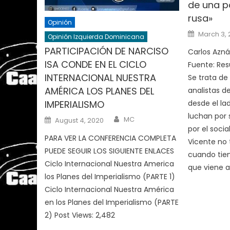
de una po
rusa»
Opinión
Posted
March 3,
Opinión Izquierda Dominicana
on
PARTICIPACIÓN DE NARCISO
Carlos Azná
ISA CONDE EN EL CICLO
Fuente: Re
INTERNACIONAL NUESTRA
Se trata de
AMÉRICA LOS PLANES DEL
analistas de
IMPERIALISMO
desde el la
luchan por
Author
Posted
MC
August 4, 2020
on
por el socia
PARA VER LA CONFERENCIA COMPLETA
Vicente no 
PUEDE SEGUIR LOS SIGUIENTE ENLACES
cuando tien
Ciclo Internacional Nuestra America
que viene 
los Planes del Imperialismo (PARTE 1)
Ciclo Internacional Nuestra América
en los Planes del Imperialismo (PARTE
2) Post Views: 2,482