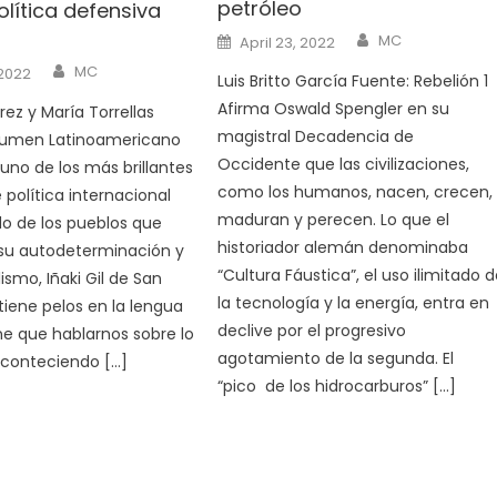
petróleo
lítica defensiva
Author
Posted
MC
April 23, 2022
on
Author
MC
 2022
Luis Britto García Fuente: Rebelión 1
Afirma Oswald Spengler en su
rez y María Torrellas
magistral Decadencia de
sumen Latinoamericano
Occidente que las civilizaciones,
 uno de los más brillantes
como los humanos, nacen, crecen,
 política internacional
maduran y perecen. Lo que el
do de los pueblos que
historiador alemán denominaba
 su autodeterminación y
“Cultura Fáustica”, el uso ilimitado 
lismo, Iñaki Gil de San
la tecnología y la energía, entra en
tiene pelos en la lengua
declive por el progresivo
e que hablarnos sobre lo
agotamiento de la segunda. El
aconteciendo […]
“pico de los hidrocarburos” […]