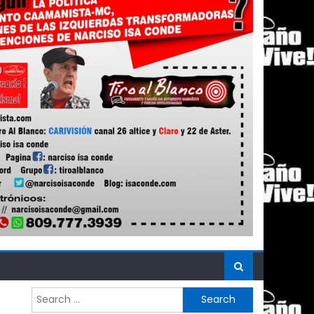
Search
for: