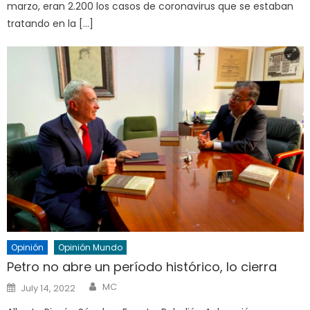
marzo, eran 2.200 los casos de coronavirus que se estaban
tratando en la […]
Opinión
Opinión Mundo
Petro no abre un período histórico, lo cierra
Author
Posted
MC
July 14, 2022
on