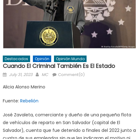
Destacados
Opinión
Opinión Mundo
Cuando El Criminal También Es El Estado
Posted
Author
July 31, 2023
MC
Comment(0)
on
Alicia Alonso Merino
Fuente:
Rebelión
José Zavaleta, comerciante y dueño de una pequeña flota
de vehículos de reparto en San Salvador (capital de El
Salvador), cuenta que fue detenido a finales del 2022 junto a
cuatro de sus empleados sin que les indicaran el motivo ni