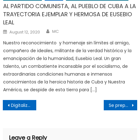
AL PARTIDO COMUNISTA, AL PUEBLO DE CUBA A LA
TRAYECTORIA EJEMPLAR Y HERMOSA DE EUSEBIO
LEAL
Author
Posted
MC
August 12, 2020
on
Nuestro reconocimiento y homenaje sin límites al amigo,
compañero de ideales, militante de la verdad histórica y la
emancipación de la humanidad, Eusebio Leal. Un gran
talento, un combatiente incansable por el socialismo, de
extraordinarias condiciones humanas e inmensos
conocimientos de la heroica historia de Cuba y Nuestra
América, se despide de esta tierra para […]
Post
Digitalizar la escuela o atender a la ciencia, al planeta y a la precaución
Se prepara un futuro de guerras largas
navigation
Leave a Reply