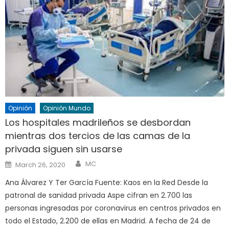
Opinión
Opinión Mundo
Los hospitales madrileños se desbordan
mientras dos tercios de las camas de la
privada siguen sin usarse
Author
Posted
MC
March 26, 2020
on
Ana Álvarez Y Ter García Fuente: Kaos en la Red Desde la
patronal de sanidad privada Aspe cifran en 2.700 las
personas ingresadas por coronavirus en centros privados en
todo el Estado, 2.200 de ellas en Madrid. A fecha de 24 de