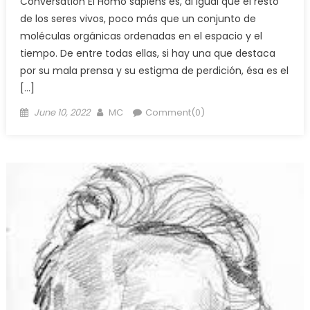
Conversation El Homo sapiens es, al igual que el resto
de los seres vivos, poco más que un conjunto de
moléculas orgánicas ordenadas en el espacio y el
tiempo. De entre todas ellas, si hay una que destaca
por su mala prensa y su estigma de perdición, ésa es el
[…]
Posted
Author
June 10, 2022
MC
Comment(0)
on