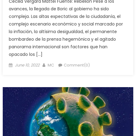
Cecilia Vergara Mattei Fuente: Rebelión Pese a los
avances, la llegada de Boric al gobierno ha sido
compleja. Las altas expectativas de la ciudadanía, el
complejo escenario económico y social marcado por
la inflación, la altísima desigualdad, el permanente
bombardeo de la prensa hegemónica y el agitado
panorama internacional son factores que han
opacado los […]
Posted
Author
June 10, 2022
MC
Comment(0)
on