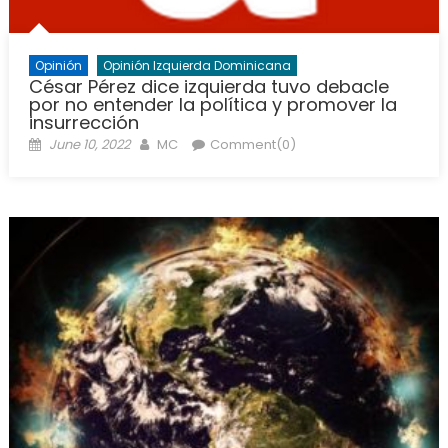
Opinión
Opinión Izquierda Dominicana
César Pérez dice izquierda tuvo debacle
por no entender la política y promover la
insurrección
Posted
Author
June 10, 2022
MC
Comment(0)
on