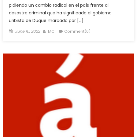
pidiendo un cambio radical en el país frente al
desastre criminal que ha significado el gobierno
uribista de Duque marcado por […]
Posted
Author
June 10, 2022
MC
Comment(0)
on