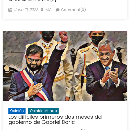
Posted
Author
June 10, 2022
MC
Comment(0)
on
Opinión
Opinión Mundo
Los difíciles primeros dos meses del
gobierno de Gabriel Boric