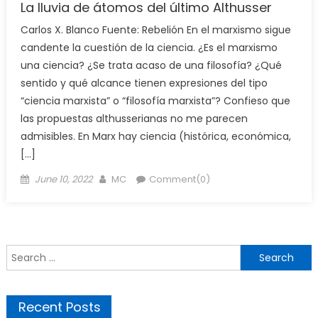
La lluvia de átomos del último Althusser
Carlos X. Blanco Fuente: Rebelión En el marxismo sigue
candente la cuestión de la ciencia. ¿Es el marxismo
una ciencia? ¿Se trata acaso de una filosofía? ¿Qué
sentido y qué alcance tienen expresiones del tipo
“ciencia marxista” o “filosofía marxista”? Confieso que
las propuestas althusserianas no me parecen
admisibles. En Marx hay ciencia (histórica, económica,
[…]
Posted
Author
June 10, 2022
MC
Comment(0)
on
Search
for:
Recent Posts