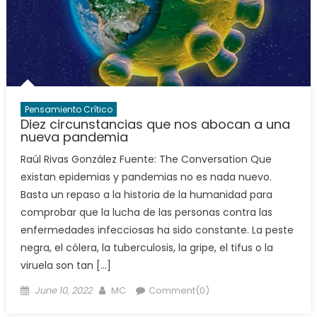
Pensamiento Crítico
Diez circunstancias que nos abocan a una
nueva pandemia
Raúl Rivas González Fuente: The Conversation Que
existan epidemias y pandemias no es nada nuevo.
Basta un repaso a la historia de la humanidad para
comprobar que la lucha de las personas contra las
enfermedades infecciosas ha sido constante. La peste
negra, el cólera, la tuberculosis, la gripe, el tifus o la
viruela son tan […]
Posted
Author
June 10, 2022
MC
Comment(0)
on