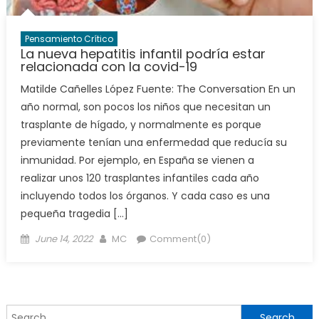
Pensamiento Crítico
La nueva hepatitis infantil podría estar
relacionada con la covid-19
Matilde Cañelles López Fuente: The Conversation En un
año normal, son pocos los niños que necesitan un
trasplante de hígado, y normalmente es porque
previamente tenían una enfermedad que reducía su
inmunidad. Por ejemplo, en España se vienen a
realizar unos 120 trasplantes infantiles cada año
incluyendo todos los órganos. Y cada caso es una
pequeña tragedia […]
Posted
Author
June 14, 2022
MC
Comment(0)
on
Search