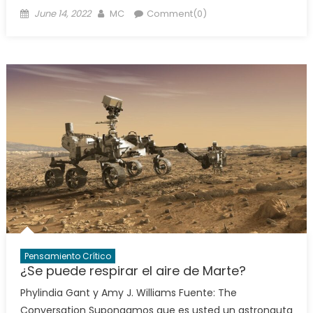
Posted
Author
June 14, 2022
MC
Comment(0)
on
Pensamiento Crítico
¿Se puede respirar el aire de Marte?
Phylindia Gant y Amy J. Williams Fuente: The
Conversation Supongamos que es usted un astronauta