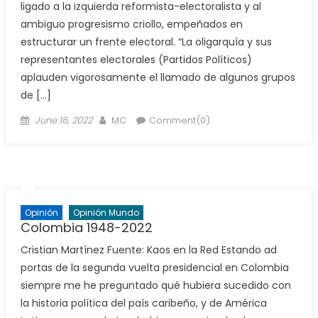
ligado a la izquierda reformista-electoralista y al
ambiguo progresismo criollo, empeñados en
estructurar un frente electoral. “La oligarquía y sus
representantes electorales (Partidos Políticos)
aplauden vigorosamente el llamado de algunos grupos
de […]
Posted
Author
June 16, 2022
MC
Comment(0)
on
Opinión
Opinión Mundo
Colombia 1948-2022
Cristian Martínez Fuente: Kaos en la Red Estando ad
portas de la segunda vuelta presidencial en Colombia
siempre me he preguntado qué hubiera sucedido con
la historia política del país caribeño, y de América