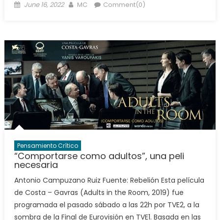
Posted
Author
June 16, 2022
MC
Comment(0)
on
Pensamiento Crítico
“Comportarse como adultos”, una peli
necesaria
Antonio Campuzano Ruiz Fuente: Rebelión Esta película
de Costa – Gavras (Adults in the Room, 2019) fue
programada el pasado sábado a las 22h por TVE2, a la
sombra de la Final de Eurovisión en TVE1. Basada en las