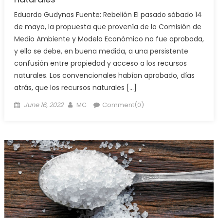
Eduardo Gudynas Fuente: Rebelión El pasado sábado 14
de mayo, la propuesta que provenía de la Comisión de
Medio Ambiente y Modelo Económico no fue aprobada,
y ello se debe, en buena medida, a una persistente
confusión entre propiedad y acceso a los recursos
naturales. Los convencionales habían aprobado, días
atrás, que los recursos naturales […]
Posted
Author
June 16, 2022
MC
Comment(0)
on