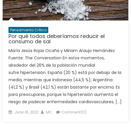
Pensamiento Crítico
Por qué todos deberíamos reducir el
consumo de sal
María Jesús Rojas Ocaña y Miriam Araujo Hernández
Fuente: The Conversation En estos momentos,
alrededor del 26% de la población mundial
sufre hipertensión. España (20 %) está por debajo de la
media, mientras que Indonesia (44,5 %), Argentina
(41,2 %) y Brasil (42,1 %) están bastante por encima. Es
para preocuparse, porque la hipertensión aumenta el
riesgo de padecer enfermedades cardiovasculares, […]
Posted
Author
June 16, 2022
MC
Comment(0)
on