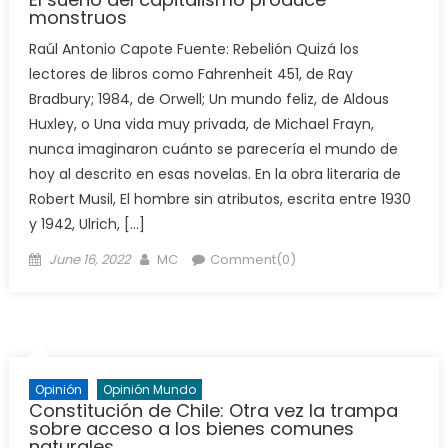
monstruos
Raúl Antonio Capote Fuente: Rebelión Quizá los
lectores de libros como Fahrenheit 451, de Ray
Bradbury; 1984, de Orwell; Un mundo feliz, de Aldous
Huxley, o Una vida muy privada, de Michael Frayn,
nunca imaginaron cuánto se parecería el mundo de
hoy al descrito en esas novelas. En la obra literaria de
Robert Musil, El hombre sin atributos, escrita entre 1930
y 1942, Ulrich, […]
Posted
Author
June 16, 2022
MC
Comment(0)
on
Opinión
Opinión Mundo
Constitución de Chile: Otra vez la trampa
sobre acceso a los bienes comunes
naturales