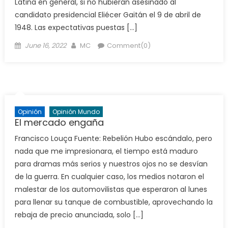
Latina en general, si no hubieran asesinado al
candidato presidencial Eliécer Gaitán el 9 de abril de
1948. Las expectativas puestas […]
Posted
Author
June 16, 2022
MC
Comment(0)
on
Opinión
Opinión Mundo
El mercado engaña
Francisco Louça Fuente: Rebelión Hubo escándalo, pero
nada que me impresionara, el tiempo está maduro
para dramas más serios y nuestros ojos no se desvían
de la guerra. En cualquier caso, los medios notaron el
malestar de los automovilistas que esperaron al lunes
para llenar su tanque de combustible, aprovechando la
rebaja de precio anunciada, solo […]