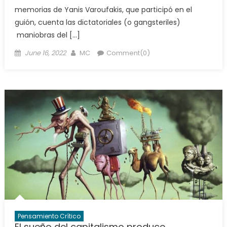
memorias de Yanis Varoufakis, que participó en el
guión, cuenta las dictatoriales (o gangsteriles)
maniobras del […]
Posted
Author
June 16, 2022
MC
Comment(0)
on
Pensamiento Crítico
El sueño del capitalismo produce